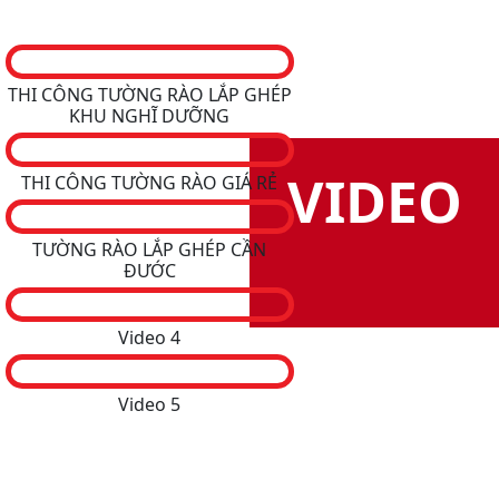
THI CÔNG TƯỜNG RÀO LẮP GHÉP
KHU NGHĨ DƯỠNG
VIDEO
THI CÔNG TƯỜNG RÀO GIÁ RẺ
TƯỜNG RÀO LẮP GHÉP CẦN
ĐƯỚC
Video 4
Video 5