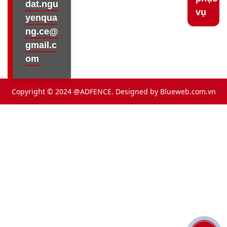
dat.ngu
vụ
yenqua
ng.ce@
gmail.c
om
Copyright © 2024 @ADFENCE. Designed by
Blueweb.com.vn