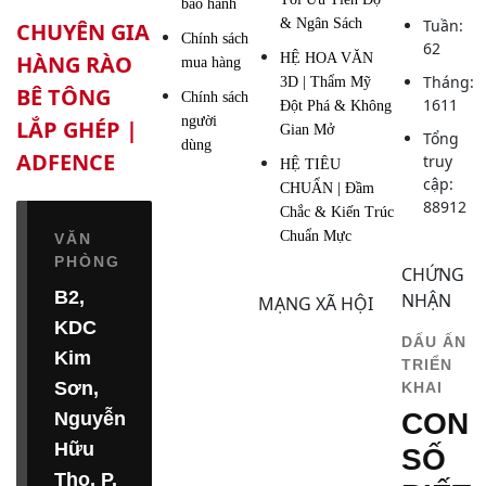
bảo hành
& Ngân Sách
Tuần:
CHUYÊN GIA
Chính sách
62
HÀNG RÀO
HỆ HOA VĂN
mua hàng
Tháng:
3D | Thẩm Mỹ
BÊ TÔNG
Chính sách
1611
Đột Phá & Không
người
LẮP GHÉP |
Gian Mở
Tổng
dùng
ADFENCE
truy
HỆ TIÊU
cập:
CHUẨN | Đầm
88912
Chắc & Kiến Trúc
Chuẩn Mực
VĂN
PHÒNG
CHỨNG
B2,
NHẬN
MẠNG XÃ HỘI
KDC
DẤU ẤN
Kim
TRIỂN
Sơn,
KHAI
CON
Nguyễn
Hữu
SỐ
Thọ, P.