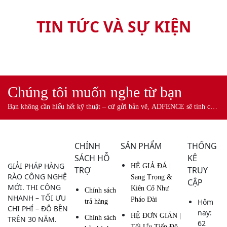
TIN TỨC VÀ SỰ KIỆN
Chúng tôi muốn nghe từ bạn
Bạn không cần hiểu hết kỹ thuật – cứ gửi bản vẽ, ADFENCE sẽ tính cho
bạn.
CHÍNH
SẢN PHẨM
THỐNG
SÁCH HỖ
KÊ
GIẢI PHÁP HÀNG
HỆ GIẢ ĐÁ |
TRỢ
TRUY
RÀO CÔNG NGHỆ
Sang Trọng &
CẬP
MỚI. THI CÔNG
Kiên Cố Như
Chính sách
NHANH – TỐI ƯU
Pháo Đài
Hôm
trả hàng
CHI PHÍ – ĐỘ BỀN
nay:
HỆ ĐƠN GIẢN |
Chính sách
TRÊN 30 NĂM.
62
Tối Ưu Tiến Độ