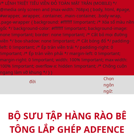
/* LỆNH TRIỆT TIÊU VIỀN ĐỎ TOÀN MẶT TRẬN (MOBILE) */
@media only screen and (max-width: 768px) { body, html, #page,
#wrapper, .wrapper, .container, .main-container, .body-wrap,
.page-wrapper { background: #ffffff !important; /* Xóa sổ màu nền
gốc */ background-color: #ffffff !important; background-image:
none !important; border: none !important; /* Cắt bỏ mọi đường
viền */ box-shadow: none !important; /* Cắt bóng đổ */ padding-
left: 0 !important; /* Ép tràn viền trái */ padding-right: 0
!important; /* Ép tràn viền phải */ margin-left: 0 !important;
margin-right: 0 !important; width: 100% !important; max-width:
100% !important; overflow-x: hidden !important; /* Chống cuộn
ngang làm vỡ khung */ } }
Chọn
n vững trọn đời
ngôn
ngữ:
BỘ SƯU TẬP HÀNG RÀO BÊ
TÔNG LẮP GHÉP ADFENCE