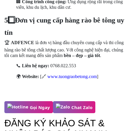
🏢
Công trình công cộng:
Ứng dụng rộng rãi trong công
viên, khu du lịch, khu dân cư.
5️
Đơn vị cung cấp hàng rào bê tông uy
tín
🏆
ADFENCE
là đơn vị hàng đầu chuyên cung cấp và thi công
hàng rào bê tông chất lượng cao. Với công nghệ hiện đại, chúng
tôi cam kết mang đến sản phẩm
bền – đẹp – giá tốt
.
📞
Liên hệ ngay:
0768.022.553
🌍
Website:
[
🔗
www.tuongraobetong.com
]
Gọi Ngay
Chat Zalo