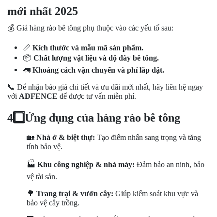
mới nhất 2025
💰
Giá hàng rào bê tông phụ thuộc vào các yếu tố sau:
📏
Kích thước và mẫu mã sản phẩm.
📦
Chất lượng vật liệu và độ dày bê tông.
🚛
Khoảng cách vận chuyển và phí lắp đặt.
📞
Để nhận báo giá chi tiết và ưu đãi mới nhất, hãy liên hệ ngay
với
ADFENCE
để được tư vấn miễn phí.
4️
Ứng dụng của hàng rào bê tông
🏡
Nhà ở & biệt thự:
Tạo điểm nhấn sang trọng và tăng
tính bảo vệ.
🏭
Khu công nghiệp & nhà máy:
Đảm bảo an ninh, bảo
vệ tài sản.
🌳
Trang trại & vườn cây:
Giúp kiểm soát khu vực và
bảo vệ cây trồng.