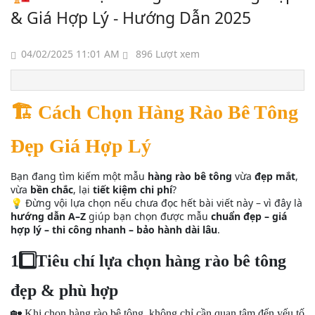
& Giá Hợp Lý - Hướng Dẫn 2025
04/02/2025 11:01 AM
896 Lượt xem
🏗
️ Cách Chọn Hàng Rào Bê Tông
Đẹp Giá Hợp Lý
Bạn đang tìm kiếm một mẫu
hàng rào bê tông
vừa
đẹp mắt
,
vừa
bền chắc
, lại
tiết kiệm chi phí
?
💡 Đừng vội lựa chọn nếu chưa đọc hết bài viết này – vì đây là
hướng dẫn A–Z
giúp bạn chọn được mẫu
chuẩn đẹp – giá
hợp lý – thi công nhanh – bảo hành dài lâu
.
1️
Tiêu chí lựa chọn hàng rào bê tông
đẹp & phù hợp
🏡
Khi chọn hàng rào bê tông, không chỉ cần quan tâm đến yếu tố