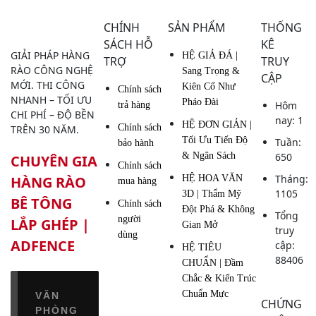
CHÍNH
SẢN PHẨM
THỐNG
SÁCH HỖ
KÊ
GIẢI PHÁP HÀNG
HỆ GIẢ ĐÁ |
TRỢ
TRUY
RÀO CÔNG NGHỆ
Sang Trọng &
CẬP
MỚI. THI CÔNG
Kiên Cố Như
Chính sách
NHANH – TỐI ƯU
Pháo Đài
Hôm
trả hàng
CHI PHÍ – ĐỘ BỀN
nay: 1
HỆ ĐƠN GIẢN |
Chính sách
TRÊN 30 NĂM.
Tối Ưu Tiến Độ
Tuần:
bảo hành
& Ngân Sách
650
CHUYÊN GIA
Chính sách
Tháng:
HÀNG RÀO
HỆ HOA VĂN
mua hàng
1105
3D | Thẩm Mỹ
BÊ TÔNG
Chính sách
Đột Phá & Không
Tổng
người
LẮP GHÉP |
Gian Mở
truy
dùng
ADFENCE
cập:
HỆ TIÊU
88406
CHUẨN | Đầm
Chắc & Kiến Trúc
Chuẩn Mực
VĂN
CHỨNG
PHÒNG