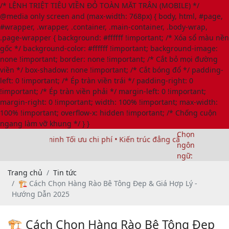
/* LỆNH TRIỆT TIÊU VIỀN ĐỎ TOÀN MẶT TRẬN (MOBILE) */
@media only screen and (max-width: 768px) { body, html, #page,
#wrapper, .wrapper, .container, .main-container, .body-wrap,
.page-wrapper { background: #ffffff !important; /* Xóa sổ màu nền
gốc */ background-color: #ffffff !important; background-image:
none !important; border: none !important; /* Cắt bỏ mọi đường
viền */ box-shadow: none !important; /* Cắt bóng đổ */ padding-
left: 0 !important; /* Ép tràn viền trái */ padding-right: 0
!important; /* Ép tràn viền phải */ margin-left: 0 !important;
margin-right: 0 !important; width: 100% !important; max-width:
100% !important; overflow-x: hidden !important; /* Chống cuộn
ngang làm vỡ khung */ } }
Chọn
 thông minh Tối ưu chi phí • Kiến trúc đẳng cấp • Bền vững trọn đ
ngôn
ngữ:
Trang chủ
Tin tức
🏗️ Cách Chọn Hàng Rào Bê Tông Đẹp & Giá Hợp Lý -
Hướng Dẫn 2025
🏗️ Cách Chọn Hàng Rào Bê Tông Đẹp