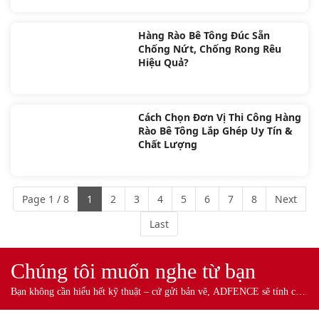
Hàng Rào Bê Tông Đúc Sẵn
Chống Nứt, Chống Rong Rêu
Hiệu Quả?
Cách Chọn Đơn Vị Thi Công Hàng
Rào Bê Tông Lắp Ghép Uy Tín &
Chất Lượng
Page 1 / 8
1
2
3
4
5
6
7
8
Next
Last
Chúng tôi muốn nghe từ bạn
Bạn không cần hiểu hết kỹ thuật – cứ gửi bản vẽ, ADFENCE sẽ tính cho
bạn.