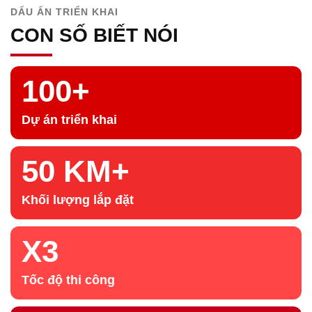
DẤU ẤN TRIỂN KHAI
CON SỐ BIẾT NÓI
100+
Dự án triển khai
50 KM+
Khối lượng lắp đặt
X3
Tốc độ thi công