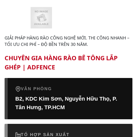
GIẢI PHÁP HÀNG RÀO CÔNG NGHỆ MỚI. THI CÔNG NHANH –
TỐI ƯU CHI PHÍ – ĐỘ BỀN TRÊN 30 NĂM.
CHUYÊN GIA HÀNG RÀO BÊ TÔNG LẮP
GHÉP | ADFENCE
VĂN PHÒNG
B2, KDC Kim Sơn, Nguyễn Hữu Thọ, P.
Tân Hưng, TP.HCM
TỔ HỢP SẢN XUẤT