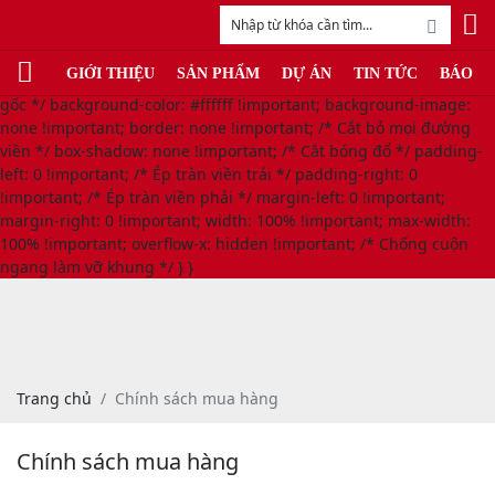
/* LỆNH TRIỆT TIÊU VIỀN ĐỎ TOÀN MẶT TRẬN (MOBILE) */
@media only screen and (max-width: 768px) { body, html, #page,
#wrapper, .wrapper, .container, .main-container, .body-wrap,
GIỚI THIỆU
SẢN PHẨM
DỰ ÁN
TIN TỨC
BÁO G
.page-wrapper { background: #ffffff !important; /* Xóa sổ màu nền
gốc */ background-color: #ffffff !important; background-image:
none !important; border: none !important; /* Cắt bỏ mọi đường
viền */ box-shadow: none !important; /* Cắt bóng đổ */ padding-
left: 0 !important; /* Ép tràn viền trái */ padding-right: 0
!important; /* Ép tràn viền phải */ margin-left: 0 !important;
margin-right: 0 !important; width: 100% !important; max-width:
100% !important; overflow-x: hidden !important; /* Chống cuộn
ngang làm vỡ khung */ } }
Trang chủ
Chính sách mua hàng
Chính sách mua hàng