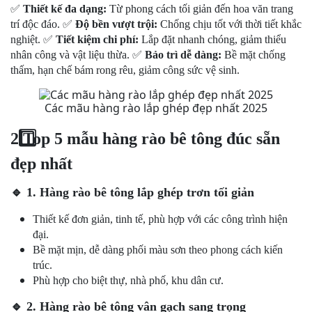
✅
Thiết kế đa dạng:
Từ phong cách tối giản đến hoa văn trang
trí độc đáo.
✅
Độ bền vượt trội:
Chống chịu tốt với thời tiết khắc
nghiệt.
✅
Tiết kiệm chi phí:
Lắp đặt nhanh chóng, giảm thiểu
nhân công và vật liệu thừa.
✅
Bảo trì dễ dàng:
Bề mặt chống
thấm, hạn chế bám rong rêu, giảm công sức vệ sinh.
Các mãu hàng rào lắp ghép đẹp nhất 2025
2️
Top 5 mẫu hàng rào bê tông đúc sẵn
đẹp nhất
🔹
1. Hàng rào bê tông lắp ghép trơn tối giản
Thiết kế đơn giản, tinh tế, phù hợp với các công trình hiện
đại.
Bề mặt mịn, dễ dàng phối màu sơn theo phong cách kiến
trúc.
Phù hợp cho biệt thự, nhà phố, khu dân cư.
🔹
2. Hàng rào bê tông vân gạch sang trọng