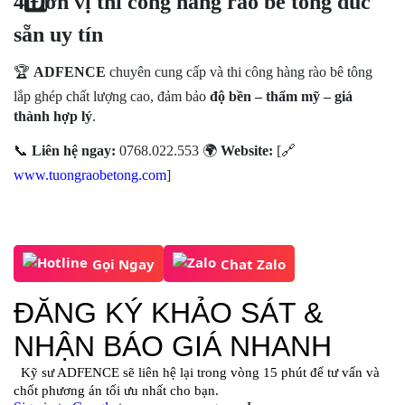
4️
Đơn vị thi công hàng rào bê tông đúc
sẵn uy tín
🏆
ADFENCE
chuyên cung cấp và thi công hàng rào bê tông
lắp ghép chất lượng cao, đảm bảo
độ bền – thẩm mỹ – giá
thành hợp lý
.
📞
Liên hệ ngay:
0768.022.553
🌍
Website:
[
🔗
www.tuongraobetong.com
]
Gọi Ngay
Chat Zalo