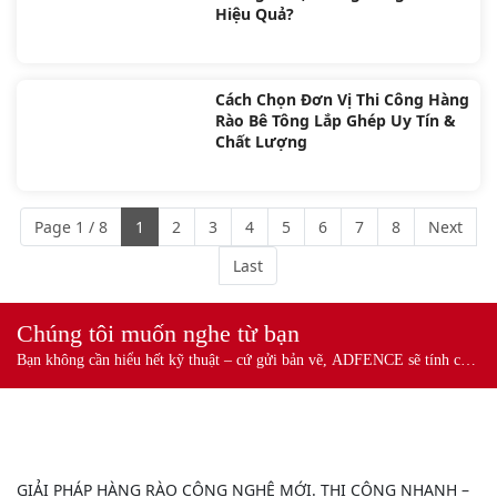
Hiệu Quả?
Cách Chọn Đơn Vị Thi Công Hàng
Rào Bê Tông Lắp Ghép Uy Tín &
Chất Lượng
Page 1 / 8
1
2
3
4
5
6
7
8
Next
Last
Chúng tôi muốn nghe từ bạn
Bạn không cần hiểu hết kỹ thuật – cứ gửi bản vẽ, ADFENCE sẽ tính cho
bạn.
GIẢI PHÁP HÀNG RÀO CÔNG NGHỆ MỚI. THI CÔNG NHANH –