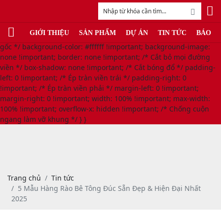
/* LỆNH TRIỆT TIÊU VIỀN ĐỎ TOÀN MẶT TRẬN (MOBILE) */
@media only screen and (max-width: 768px) { body, html, #page,
#wrapper, .wrapper, .container, .main-container, .body-wrap,
GIỚI THIỆU
SẢN PHẨM
DỰ ÁN
TIN TỨC
BÁO G
.page-wrapper { background: #ffffff !important; /* Xóa sổ màu nền
gốc */ background-color: #ffffff !important; background-image:
none !important; border: none !important; /* Cắt bỏ mọi đường
viền */ box-shadow: none !important; /* Cắt bóng đổ */ padding-
left: 0 !important; /* Ép tràn viền trái */ padding-right: 0
!important; /* Ép tràn viền phải */ margin-left: 0 !important;
margin-right: 0 !important; width: 100% !important; max-width:
100% !important; overflow-x: hidden !important; /* Chống cuộn
ngang làm vỡ khung */ } }
Trang chủ
Tin tức
5 Mẫu Hàng Rào Bê Tông Đúc Sẵn Đẹp & Hiện Đại Nhất
2025