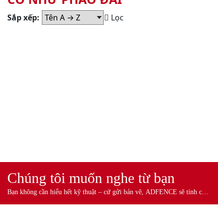
Sắp xếp:
Lọc
HỆ GIẢ
ĐÁ |
Chúng tôi muốn nghe từ bạn
SANG
TRỌNG &
Bạn không cần hiểu hết kỹ thuật – cứ gửi bản vẽ, ADFENCE sẽ tính cho
KIÊN CỐ
bạn.
NHƯ