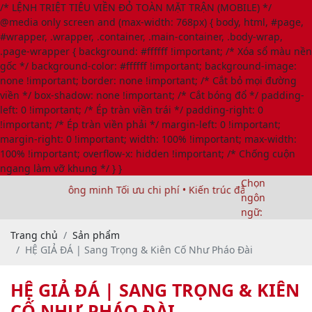
/* LỆNH TRIỆT TIÊU VIỀN ĐỎ TOÀN MẶT TRẬN (MOBILE) */
@media only screen and (max-width: 768px) { body, html, #page,
#wrapper, .wrapper, .container, .main-container, .body-wrap,
.page-wrapper { background: #ffffff !important; /* Xóa sổ màu nền
gốc */ background-color: #ffffff !important; background-image:
none !important; border: none !important; /* Cắt bỏ mọi đường
viền */ box-shadow: none !important; /* Cắt bóng đổ */ padding-
left: 0 !important; /* Ép tràn viền trái */ padding-right: 0
!important; /* Ép tràn viền phải */ margin-left: 0 !important;
margin-right: 0 !important; width: 100% !important; max-width:
100% !important; overflow-x: hidden !important; /* Chống cuộn
ngang làm vỡ khung */ } }
Chọn
hàng rào thông minh Tối ưu chi phí • Kiến trúc đẳng cấp • Bền vữn
ngôn
ngữ:
Trang chủ
Sản phẩm
HỆ GIẢ ĐÁ | Sang Trọng & Kiên Cố Như Pháo Đài
HỆ GIẢ ĐÁ | SANG TRỌNG & KIÊN
CỐ NHƯ PHÁO ĐÀI