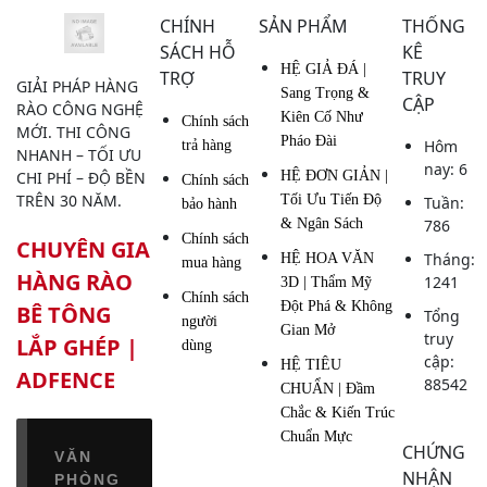
CHÍNH
SẢN PHẨM
THỐNG
PHÁO
SÁCH HỖ
KÊ
ĐÀI
HỆ GIẢ ĐÁ |
TRỢ
TRUY
GIẢI PHÁP HÀNG
Sang Trọng &
CẬP
RÀO CÔNG NGHỆ
Kiên Cố Như
Chính sách
MỚI. THI CÔNG
Pháo Đài
Hôm
trả hàng
NHANH – TỐI ƯU
nay: 6
CHI PHÍ – ĐỘ BỀN
HỆ ĐƠN GIẢN |
Chính sách
TRÊN 30 NĂM.
Tối Ưu Tiến Độ
Tuần:
bảo hành
& Ngân Sách
786
Chính sách
CHUYÊN GIA
Tháng:
HỆ HOA VĂN
mua hàng
HÀNG RÀO
1241
3D | Thẩm Mỹ
Chính sách
Đột Phá & Không
BÊ TÔNG
Tổng
người
Gian Mở
truy
LẮP GHÉP |
dùng
cập:
HỆ TIÊU
ADFENCE
88542
CHUẨN | Đầm
Chắc & Kiến Trúc
Chuẩn Mực
CHỨNG
VĂN
NHẬN
PHÒNG