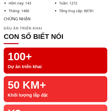
Hôm nay: 143
Tuần: 1272
Tháng: 1480
Tổng truy cập: 88781
CHỨNG NHẬN
DẤU ẤN TRIỂN KHAI
CON SỐ BIẾT NÓI
100+
Dự án triển khai
50 KM+
Khối lượng lắp đặt