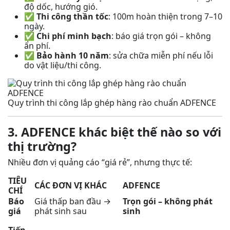
độ dốc, hướng gió.
✅
Thi công thần tốc
: 100m hoàn thiện trong 7–10
ngày.
✅
Chi phí minh bạch
: báo giá trọn gói – không
ẩn phí.
✅
Bảo hành 10 năm
: sửa chữa miễn phí nếu lỗi
do vật liệu/thi công.
Quy trình thi công lắp ghép hàng rào chuẩn ADFENCE
3. ADFENCE khác biệt thế nào so với
thị trường?
Nhiều đơn vị quảng cáo “giá rẻ”, nhưng thực tế:
TIÊU
CÁC ĐƠN VỊ KHÁC
ADFENCE
CHÍ
Báo
Giá thấp ban đầu →
Trọn gói – không phát
giá
phát sinh sau
sinh