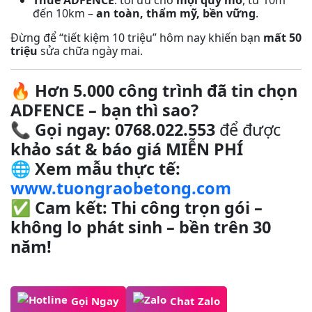
Thuê ADFENCE
: tối ưu cho
mọi quy mô
, từ 10m
đến 10km –
an toàn, thẩm mỹ, bền vững
.
Đừng để “tiết kiệm 10 triệu” hôm nay khiến bạn
mất 50
triệu
sửa chữa ngày mai.
🔥
Hơn 5.000 công trình đã tin chọn
ADFENCE – bạn thì sao?
📞
Gọi ngay: 0768.022.553
để được
khảo sát & báo giá MIỄN PHÍ
🌐
Xem mẫu thực tế:
www.tuongraobetong.com
✅
Cam kết: Thi công trọn gói –
không lo phát sinh – bền trên 30
năm!
Gọi Ngay
Chat Zalo