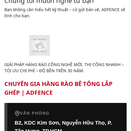
Chúng tôi muốn nghe từ bạn
Bạn không cần hiểu hết kỹ thuật – cứ gửi bản vẽ, ADFENCE sẽ
tính cho bạn.
GIẢI PHÁP HÀNG RÀO CÔNG NGHỆ MỚI. THI CÔNG NHANH –
TỐI ƯU CHI PHÍ – ĐỘ BỀN TRÊN 30 NĂM.
CHUYÊN GIA HÀNG RÀO BÊ TÔNG LẮP
GHÉP | ADFENCE
VĂN PHÒNG
B2, KDC Kim Sơn, Nguyễn Hữu Thọ, P.