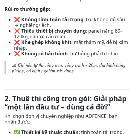
Rủi ro thường gặp:
❌
Không tính toán tải trọng
: trụ không đủ sâu
→ nghiêng/lệch.
❌
Thiếu thiết bị chuyên dụng
: panel nặng 80–
120kg, cần xe cẩu mini.
❌
Khe ghép không khít
: mất thẩm mỹ, dễ bị xâm
nhập.
❌
Không có bảo hành
: hư hỏng phải tự chịu.
⚠️
Chỉ nên tự thi công nếu: công trình <20m, địa hình bằng
phẳng, có kinh nghiệm xây dựng.
2. Thuê thi công trọn gói: Giải pháp
“một lần đầu tư – dùng cả đời”
Khi chọn đơn vị chuyên nghiệp như ADFENCE, bạn
nhận được:
✅
Thiết kế kỹ thuật chuẩn
: tính toán tải trọng,