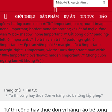
/* LỆNH TRIỆT TIÊU VIỀN ĐỎ TOÀN MẶT TRẬN (MOBILE) */
@media only screen and (max-width: 768px) { body, html, #page,
#wrapper, .wrapper, .container, .main-container, .body-wrap,
GIỚI THIỆU
SẢN PHẨM
DỰ ÁN
TIN TỨC
BÁO G
.page-wrapper { background: #ffffff !important; /* Xóa sổ màu nền
gốc */ background-color: #ffffff !important; background-image:
none !important; border: none !important; /* Cắt bỏ mọi đường
viền */ box-shadow: none !important; /* Cắt bóng đổ */ padding-
left: 0 !important; /* Ép tràn viền trái */ padding-right: 0
!important; /* Ép tràn viền phải */ margin-left: 0 !important;
margin-right: 0 !important; width: 100% !important; max-width:
100% !important; overflow-x: hidden !important; /* Chống cuộn
ngang làm vỡ khung */ } }
Trang chủ
Tin tức
Tự thi công hay thuê đơn vị hàng rào bê tông lắp ghép?
Tự thi công hay thuê đơn vị hàng rào bê tông