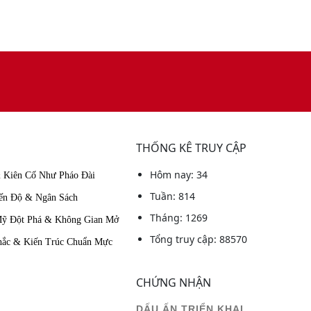
THỐNG KÊ TRUY CẬP
Hôm nay: 34
 Kiên Cố Như Pháo Đài
Tuần: 814
ến Độ & Ngân Sách
Tháng: 1269
 Đột Phá & Không Gian Mở
Tổng truy cập: 88570
c & Kiến Trúc Chuẩn Mực
CHỨNG NHẬN
DẤU ẤN TRIỂN KHAI