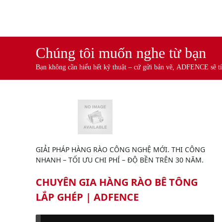
Chúng tôi muốn nghe từ bạn
Bạn không cần hiểu hết kỹ thuật – cứ gửi bản vẽ, ADFENCE sẽ tí
GIẢI PHÁP HÀNG RÀO CÔNG NGHỆ MỚI. THI CÔNG
NHANH – TỐI ƯU CHI PHÍ – ĐỘ BỀN TRÊN 30 NĂM.
CHUYÊN GIA HÀNG RÀO BÊ TÔNG
LẮP GHÉP | ADFENCE