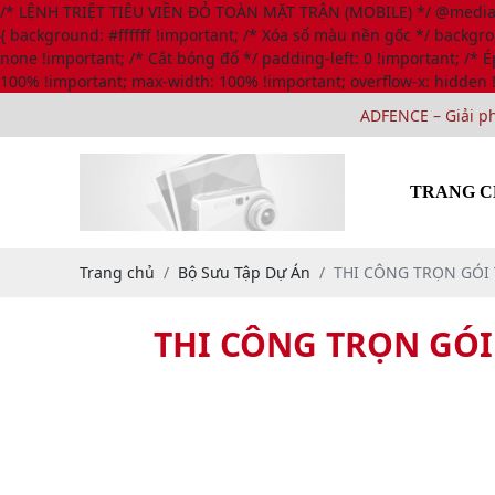
/* LỆNH TRIỆT TIÊU VIỀN ĐỎ TOÀN MẶT TRẬN (MOBILE) */ @media onl
{ background: #ffffff !important; /* Xóa sổ màu nền gốc */ backgr
none !important; /* Cắt bóng đổ */ padding-left: 0 !important; /* Ép
100% !important; max-width: 100% !important; overflow-x: hidden 
ADFENCE – Giải pháp h
TRANG C
Trang chủ
Bộ Sưu Tập Dự Án
THI CÔNG TRỌN GÓI
THI CÔNG TRỌN GÓ