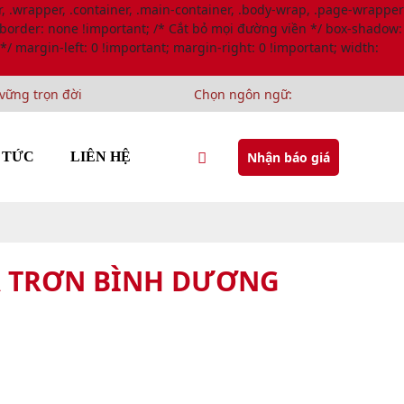
.wrapper, .container, .main-container, .body-wrap, .page-wrapper
; border: none !important; /* Cắt bỏ mọi đường viền */ box-shadow:
 */ margin-left: 0 !important; margin-right: 0 !important; width:
 trọn đời
Chọn ngôn ngữ:
Nhận báo giá
 TỨC
LIÊN HỆ
À TRƠN BÌNH DƯƠNG