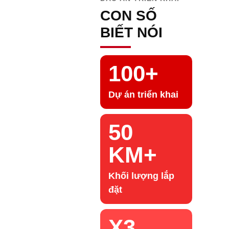
CON SỐ
BIẾT NÓI
100+
Dự án triển khai
50
KM+
Khối lượng lắp
đặt
X3