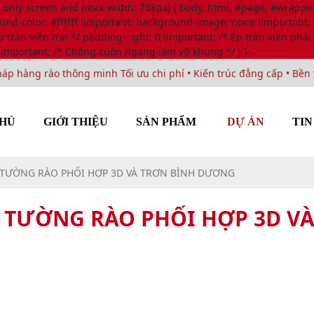
y screen and (max-width: 768px) { body, html, #page, #wrapper, 
ound-color: #ffffff !important; background-image: none !important
 tràn viền trái */ padding-right: 0 !important; /* Ép tràn viền phải
!important; /* Chống cuộn ngang làm vỡ khung */ } }
àng rào thông minh Tối ưu chi phí • Kiến trúc đẳng cấp • Bền vững
HỦ
GIỚI THIỆU
SẢN PHẨM
DỰ ÁN
TIN
 TƯỜNG RÀO PHỐI HỢP 3D VÀ TRƠN BÌNH DƯƠNG
I TƯỜNG RÀO PHỐI HỢP 3D V