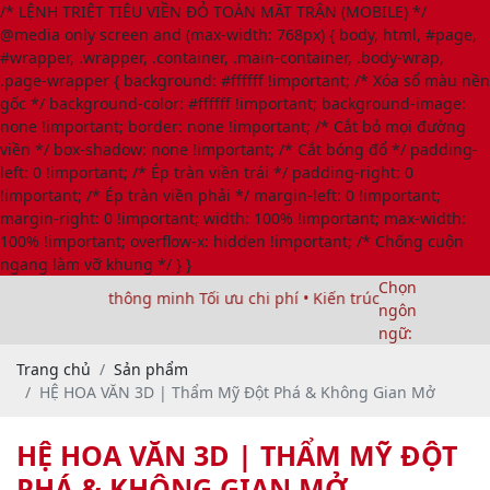
/* LỆNH TRIỆT TIÊU VIỀN ĐỎ TOÀN MẶT TRẬN (MOBILE) */
@media only screen and (max-width: 768px) { body, html, #page,
#wrapper, .wrapper, .container, .main-container, .body-wrap,
.page-wrapper { background: #ffffff !important; /* Xóa sổ màu nền
gốc */ background-color: #ffffff !important; background-image:
none !important; border: none !important; /* Cắt bỏ mọi đường
viền */ box-shadow: none !important; /* Cắt bóng đổ */ padding-
left: 0 !important; /* Ép tràn viền trái */ padding-right: 0
!important; /* Ép tràn viền phải */ margin-left: 0 !important;
margin-right: 0 !important; width: 100% !important; max-width:
100% !important; overflow-x: hidden !important; /* Chống cuộn
ngang làm vỡ khung */ } }
Chọn
p hàng rào thông minh Tối ưu chi phí • Kiến trúc đẳng cấp • Bền v
ngôn
ngữ:
Trang chủ
Sản phẩm
HỆ HOA VĂN 3D | Thẩm Mỹ Đột Phá & Không Gian Mở
HỆ HOA VĂN 3D | THẨM MỸ ĐỘT
PHÁ & KHÔNG GIAN MỞ