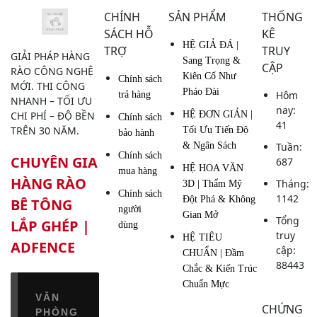
CHÍNH
SẢN PHẨM
THỐNG
GIAN MỞ
SÁCH HỖ
KÊ
HỆ GIẢ ĐÁ |
TRỢ
TRUY
GIẢI PHÁP HÀNG
Sang Trọng &
CẬP
RÀO CÔNG NGHỆ
Kiên Cố Như
Chính sách
MỚI. THI CÔNG
Pháo Đài
Hôm
trả hàng
NHANH – TỐI ƯU
nay:
CHI PHÍ – ĐỘ BỀN
HỆ ĐƠN GIẢN |
Chính sách
41
TRÊN 30 NĂM.
Tối Ưu Tiến Độ
bảo hành
& Ngân Sách
Tuần:
Chính sách
CHUYÊN GIA
687
HỆ HOA VĂN
mua hàng
HÀNG RÀO
Tháng:
3D | Thẩm Mỹ
Chính sách
1142
Đột Phá & Không
BÊ TÔNG
người
Gian Mở
Tổng
LẮP GHÉP |
dùng
truy
HỆ TIÊU
ADFENCE
cập:
CHUẨN | Đầm
88443
Chắc & Kiến Trúc
Chuẩn Mực
VĂN
CHỨNG
PHÒNG