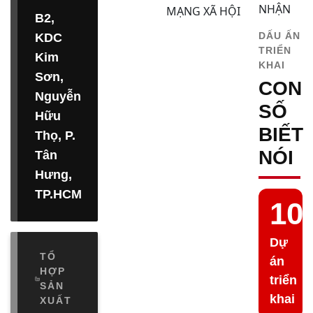
NHẬN
MẠNG XÃ HỘI
B2,
DẤU ẤN
KDC
TRIỂN
Kim
KHAI
Sơn,
CON
Nguyễn
SỐ
Hữu
BIẾT
Thọ, P.
NÓI
Tân
Hưng,
TP.HCM
10
Dự
TỔ
án
HỢP
triển
SẢN
khai
XUẤT