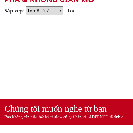
Sắp xếp:
Lọc
HỆ HOA
VĂN 3D |
Chúng tôi muốn nghe từ bạn
THẨM
MỸ ĐỘT
Bạn không cần hiểu hết kỹ thuật – cứ gửi bản vẽ, ADFENCE sẽ tính cho
PHÁ &
bạn.
KHÔNG